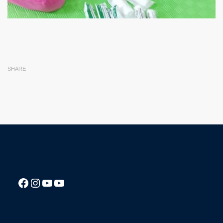
SHARE
Посилання на Facebook сторінку ліцею
Instagram
Посилання на YouTube канал ліцею
Посилання на YouTube канал ліцею