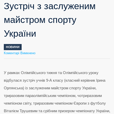
Зустріч з заслуженим
майстром спорту
України
НОВИНИ
до
Коментарі Вимкнено
Зустріч
з
заслуженим
майстром
спорту
України
У рамках Олімпійського тижня та Олімпійського уроку
відбулася зустріч учнів 9-А класу (класний керівник Ірина
Орлянська) із заслуженим майстром спорту України,
триразовим параолімпійським чемпіоном, чотриразовим
чемпіоном світу, триразовим чемпіоном Європи з футболу
Віталієм Трушевим та срібним призером чемпіонату України,